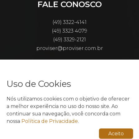
FALE CONOSCO
(49) 3322-4141
(49) 3323 4079
(49) 3329-2121
proviser@proviser.com.br
Razão Social: Proaudi & Adviser Consultoria
Tributária S/S
CNPJ: 07.192.322/0001-29
Uso de Cookies
Nós utilizamos cookies com o objetivo de oferecer
a melhor experiência no uso do nosso site. Ao
continuar sua navegação, você concorda com
nossa
Política de Privacidade
.
Desenvolvido por
Elo Ideias
Aceito