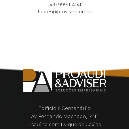
(49) 99911-4141
Juares@proviser.com.br
Edifício Il Centenáriio
Av. Fernando Machado, 141E
Esquina com Duque de Caxias