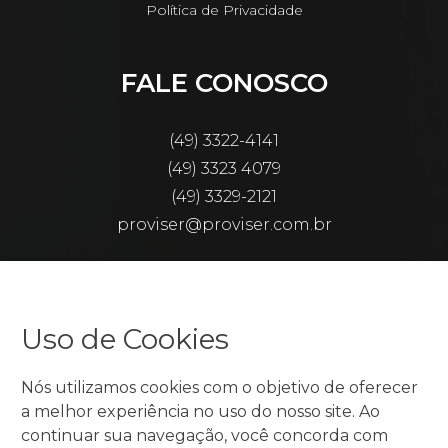
Política de Privacidade
FALE CONOSCO
(49) 3322-4141
(49) 3323 4079
(49) 3329-2121
proviser@proviser.com.br
Razão Social: Proaudi & Adviser Consultoria
Tributária S/S
CNPJ: 07.192.322/0001-29
Uso de Cookies
Nós utilizamos cookies com o objetivo de oferecer
a melhor experiência no uso do nosso site. Ao
continuar sua navegação, você concorda com